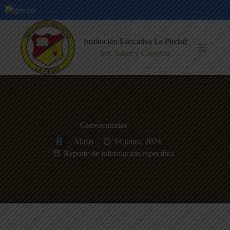
Saltar
al
Institución Educativa La Piedad
contenido
Ser, Saber y Convivir
Convocatorias
Akros
14 junio, 2024
Reporte de información específica