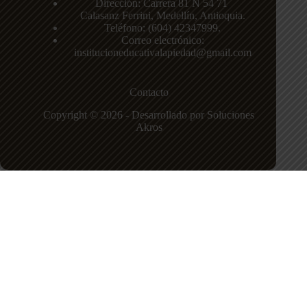
Dirección: Carrera 81 N 54 71
,
Calasanz
Ferrini, Medellín, Antioquia.
Teléfono: (604)
42347999
.
Correo electrónico:
institucioneducativalapiedad@gmail.com
Contacto
Copyright © 2026 - Desarrollado por Soluciones
Akros
Institución Educativa La Piedad
Sede principal
Carrera 81 N 54 71, Calasanz Ferrini, Medellín,
Antioquia.
Teléfono:
+57 604 42347999