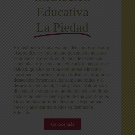
Educativa
La Piedad
En Institución Educativa, nos dedicamos a inspirar
el aprendizaje y crecimiento personal de nuestros
estudiantes. Con más de 20 años de excelencia
académica, ofrecemos una educación integral y de
calidad, guiados por una comunidad educativa
apasionada. Nuestro enfoque holístico y programas
destacados fomentan el pensamiento crítico y el
desarrollo emocional, social y físico. Valoramos la
diversidad y creamos un ambiente inclusivo donde
cada estudiante se siente parte de una gran familia.
Descubre las oportunidades que te esperan para
crecer y alcanzar tus sueños en Institución
Educativa.
Conoce más