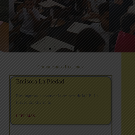
Comunicados Recientes:
Emisora La Piedad
Para ingresar a observar la emisora de la I.E. La
Piedad dar clic en la
LEER MÁS...