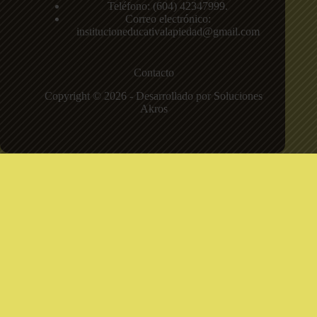
Teléfono: (604)
42347999
.
Correo electrónico:
institucioneducativalapiedad@gmail.com
Contacto
Copyright © 2026 - Desarrollado por Soluciones
Akros
Institución Educativa La Piedad
Sede principal
Carrera 81 N 54 71, Calasanz Ferrini, Medellín,
Antioquia.
Teléfono:
+57 604 42347999
Correo:
institucioneducativalapiedad@gmail.com
Política de privacidad