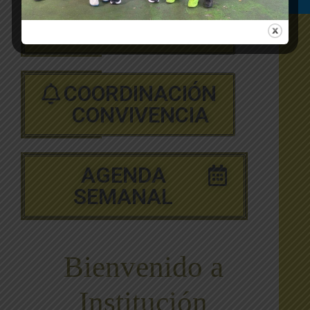
COORDINACIÓN
ACADEMICA
COORDINACIÓN
CONVIVENCIA
AGENDA
SEMANAL
Bienvenido a
Institución