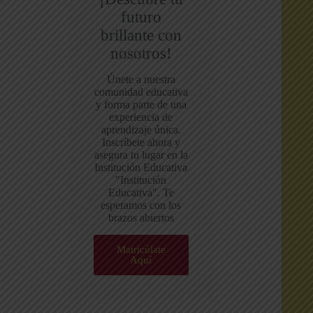
futuro
brillante con
nosotros!
Únete a nuestra
comunidad educativa
y forma parte de una
experiencia de
aprendizaje única.
Inscríbete ahora y
asegura tu lugar en la
Institución Educativa
"Institución
Educativa". Te
esperamos con los
brazos abiertos
Matricúlate
Aquí