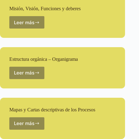
Misión, Visión, Funciones y deberes
Leer más
Misión,
Visión,
Funciones
y
deberes
Estructura orgánica – Organigrama
Leer más
Estructura
orgánica
–
Organigrama
Mapas y Cartas descriptivas de los Procesos
Leer más
Mapas
y
Cartas