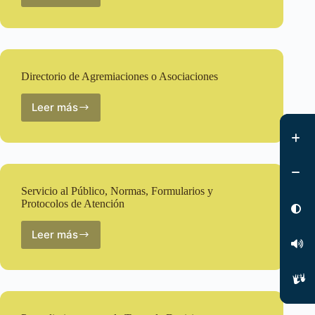
de
Entidades
Directorio de Agremiaciones o Asociaciones
Leer más
Directorio
de
Agremiaciones
o
Asociaciones
Servicio al Público, Normas, Formularios y
Protocolos de Atención
Leer más
Servicio
al
Público,
Normas,
Formularios
y