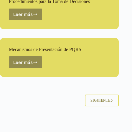
Procedimientos para la Toma de Decisiones
Protocolos
de
Atención
Leer más
Procedimientos
para
la
Toma
de
Decisiones
Mecanismos de Presentación de PQRS
Leer más
Mecanismos
de
Presentación
de
PQRS
SIGUIENTE