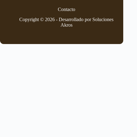
Contacto
Copyright © 2026 - Desarrollado por Soluciones
Akros
Institución Educativa La Piedad
Sede principal
Carrera 81 N 54 71, Calasanz Ferrini, Medellín,
Antioquia.
Teléfono:
+57 604 42347999
Correo:
institucioneducativalapiedad@gmail.com
Política de privacidad