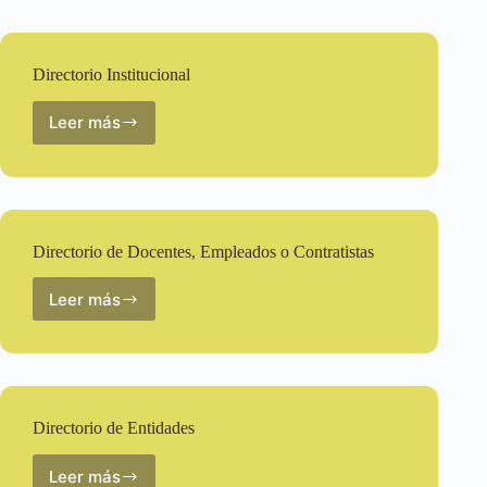
descriptivas
de
los
Directorio Institucional
Procesos
Leer más
Directorio
Institucional
Directorio de Docentes, Empleados o Contratistas
Leer más
Directorio
de
Docentes,
Empleados
o
Contratistas
Directorio de Entidades
Leer más
Directorio