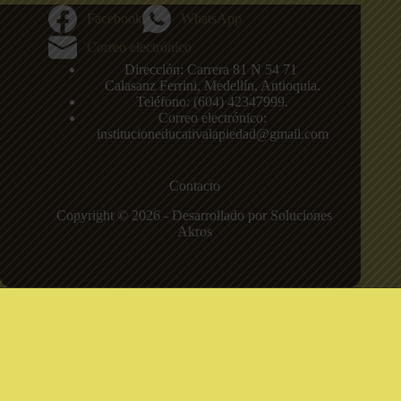
Facebook
WhatsApp
Correo electrónico
Dirección: Carrera 81 N 54 71
,
Calasanz
Ferrini, Medellín, Antioquia.
Teléfono: (604)
42347999
.
Correo electrónico:
institucioneducativalapiedad@gmail.com
Contacto
Copyright © 2026 - Desarrollado por Soluciones
Akros
Institución Educativa La Piedad
Sede principal