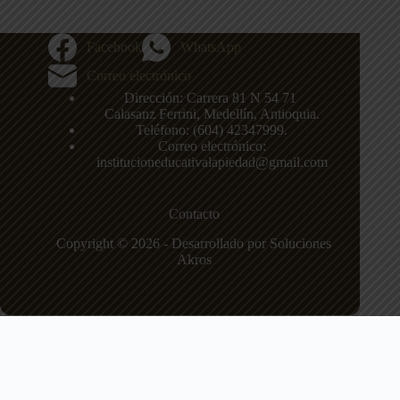
Facebook
WhatsApp
Correo electrónico
Dirección: Carrera 81 N 54 71
,
Calasanz
Ferrini, Medellín, Antioquia.
Teléfono: (604)
42347999
.
Correo electrónico:
institucioneducativalapiedad@gmail.com
Contacto
Copyright © 2026 - Desarrollado por Soluciones
Akros
Institución Educativa La Piedad