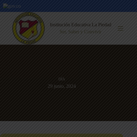
Saltar
al
Institución Educativa La Piedad
contenido
Ser, Saber y Convivir
DÍA
29 junio, 2024