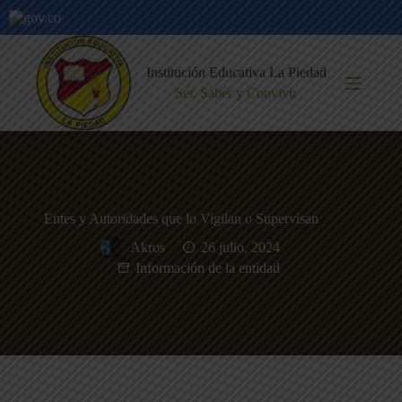
Saltar
al
Institución Educativa La Piedad
contenido
Ser, Saber y Convivir
Entes y Autoridades que lo Vigilan o Supervisan
Akros
26 julio, 2024
Información de la entidad