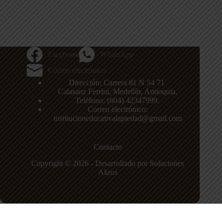
Facebook
WhatsApp
Correo electrónico
Dirección: Carrera 81 N 54 71
,
Calasanz
Ferrini, Medellín, Antioquia.
Teléfono: (604)
42347999
.
Correo electrónico:
institucioneducativalapiedad@gmail.com
Contacto
Copyright © 2026 - Desarrollado por Soluciones
Akros