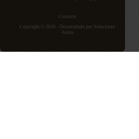
Contacto
Copyright © 2026 - Desarrollado por Soluciones
Akros
Institución Educativa La Piedad
Sede principal
Carrera 81 N 54 71, Calasanz Ferrini, Medellín,
Antioquia.
Teléfono:
+57 604 42347999
Correo:
institucioneducativalapiedad@gmail.com
Política de privacidad