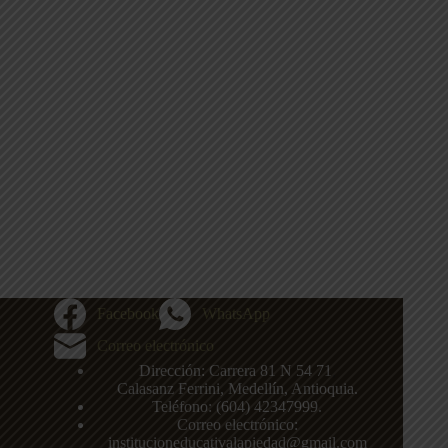
Facebook
WhatsApp
Correo electrónico
Dirección: Carrera 81 N 54 71
,
Calasanz
Ferrini, Medellín, Antioquia.
Teléfono: (604)
42347999
.
Correo electrónico:
institucioneducativalapiedad@gmail.com