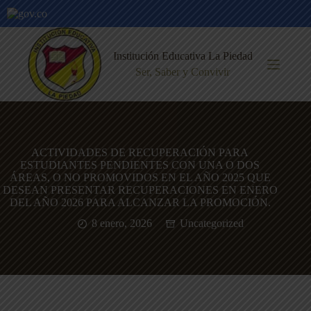
Saltar
al
Institución Educativa La Piedad
contenido
Ser, Saber y Convivir
ACTIVIDADES DE RECUPERACIÓN PARA
ESTUDIANTES PENDIENTES CON UNA O DOS
ÁREAS, O NO PROMOVIDOS EN EL AÑO 2025 QUE
DESEAN PRESENTAR RECUPERACIONES EN ENERO
DEL AÑO 2026 PARA ALCANZAR LA PROMOCIÓN.
8 enero, 2026
Uncategorized