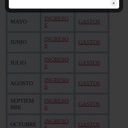
ABRIL
GASTOS
S
INGRESO
MAYO
GASTOS
S
INGRESO
JUNIO
GASTOS
S
INGRESO
JULIO
GASTOS
S
INGRESO
AGOSTO
GASTOS
S
SEPTIEM
INGRESO
GASTOS
BRE
S
INGRESO
OCTUBRE
GASTOS
S