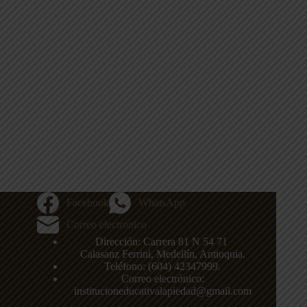
Facebook
WhatsApp
Correo electrónico
Dirección: Carrera 81 N 54 71
,
Calasanz
Ferrini, Medellín, Antioquia.
Teléfono: (604)
42347999
.
Correo electrónico:
institucioneducativalapiedad@gmail.com