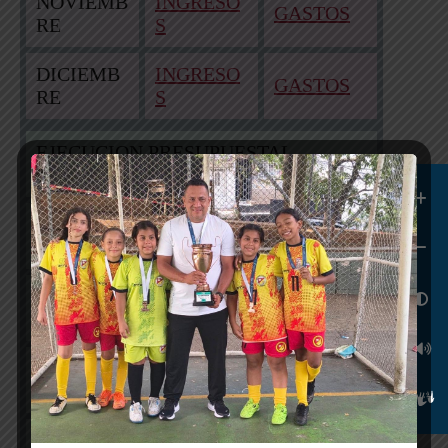
NOVIEMB
INGRESO
GASTOS
RE
S
DICIEMB
INGRESO
GASTOS
RE
S
EJECUCION PRESUPUESTAL
VIGENCIA 2024
ENERO
INGRESO
GASTOS
S
INGRESO
FEBRERO
GASTOS
S
INGRESO
MARZO
GASTOS
S
INGRESO