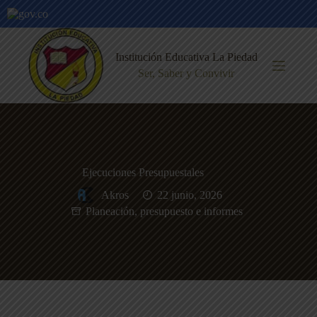
Saltar
al
Institución Educativa La Piedad
contenido
Ser, Saber y Convivir
Ejecuciones Presupuestales
Akros
22 junio, 2026
Planeación, presupuesto e informes