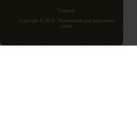
Contacto
Copyright © 2026 - Desarrollado por Soluciones
Akros
Institución Educativa La Piedad
Sede principal
Carrera 81 N 54 71, Calasanz Ferrini, Medellín,
Antioquia.
Teléfono:
+57 604 42347999
Correo:
institucioneducativalapiedad@gmail.com
Política de privacidad